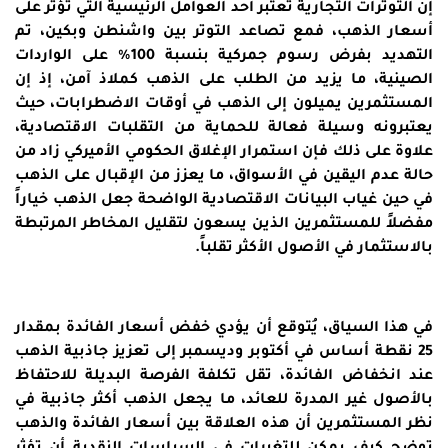
إن التوترات التجارية تعتبر أحد العوامل الرئيسية التي تؤثر على
أسعار الذهب، فمع تصاعد التوتر بين واشنطن وبكين،
تم
التهديد بفرض رسوم جمركية بنسبة 100% على الواردات
الصينية، ما يزيد من الطلب على الذهب كملاذ آمن، إذ إن
المستثمرين يميلون إلى الذهب في أوقات الاضطرابات، حيث
يعتبرونه وسيلة فعالة للحماية من التقلبات الاقتصادية،
علاوة على ذلك فإن استمرار الإغلاق الحكومي الأميركي زاد من
حالة عدم اليقين في الأسواق، ما يعزز من الإقبال على الذهب
في حين غياب البيانات الاقتصادية الواضحة جعل الذهب خياراً
مفضلاً للمستثمرين الذين يسعون لتقليل المخاطر المرتبطة
بالاستثمار في الأصول الأكثر تقلباً.
في هذا السياق، يُتوقع أن يؤدي خفض أسعار الفائدة بمقدار
25 نقطة أساس في أكتوبر وديسمبر إلى تعزيز جاذبية الذهب
عند انخفاض الفائدة،
تقل تكلفة الفرصة البديلة للاحتفاظ
بالأصول غير المدرة للعائد، ما يجعل الذهب أكثر جاذبية في
نظر المستثمرين أن هذه العلاقة بين أسعار الفائدة والذهب