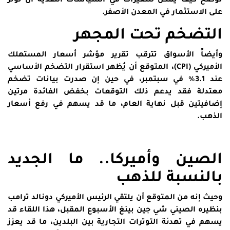
توضح كيف يمكن للتغيرات في السياسات النقدية أن تؤثر
على الاستثمار في المعدن الأصفر.
التضخم تحت المجهر
وأيضاً الأسواق تترقب تقرير مؤشر أسعار المستهلك
الأميركي (CPI)، المتوقع أن يُظهر استقرار التضخم الأساسي
عند 3.1% في سبتمبر، في حين إن صدرت بيانات تضخم
معتدلة فقد يدعم ذلك التوقعات بخفض الفائدة مرتين
إضافيتين قبل نهاية العام، ما قد يسهم في رفع أسعار
الذهب.
الصين وأميركا.. ما الجديد
بالنسبة للذهب
وحيث إنه من المتوقع أن يلتقي الرئيس الأميركي دونالد ترامب
بنظيره الصيني شي جين بينغ الأسبوع المقبل، هذا اللقاء قد
يسهم في تهدئة التوترات التجارية بين البلدين، ما قد يعزز