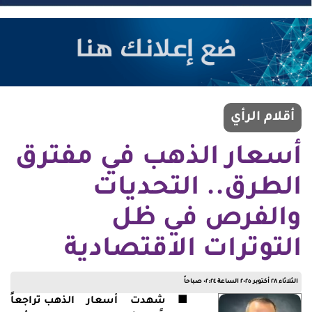
أقلام الرأي
أسعار الذهب في مفترق
الطرق.. التحديات
والفرص في ظل
التوترات الاقتصادية
الثلاثاء ٢٨ أكتوبر ٢٠٢٥ الساعة ٠٢:٢٤ صباحاً
■ شهدت أسعار
الذهب
تراجعاً