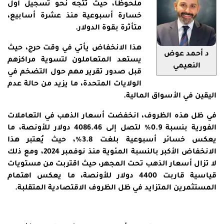
ملحوظاً، حيث تتجه نحو تسجيل أول
خسارة أسبوعية منذ عشرة أسابيع،
متأثرة بقوة الدولار.
هذا الانخفاض يأتي في وقت حرج، حيث
د أحمد عوض
يستعد المتعاملون لتسوية مراكزهم
النعيمي
قبل صدور تقرير مهم حول التضخم في
الولايات المتحدة، ما يزيد من حالة عدم
اليقين في الأسواق المالية.
في ظل هذه الظروف، انخفضت أسعار الذهب في التعاملات
الفورية بنسبة 0.9% لتصل إلى 4086.46 دولار للأونصة، ما
يعكس خسائر أسبوعية بلغت 3.8%، حيث يُعتبر هذا
الانخفاض الأكبر بالنسبة المئوية منذ نوفمبر 2024، ومع ذلك
لا تزال أسعار الذهب تحت المجهر، حيث اقتربت من مستويات
قياسية قاربت 4400 دولار للأونصة، ما يعكس اهتمام
المستثمرين المتزايد في ظل الظروف الاقتصادية المتقلبة.