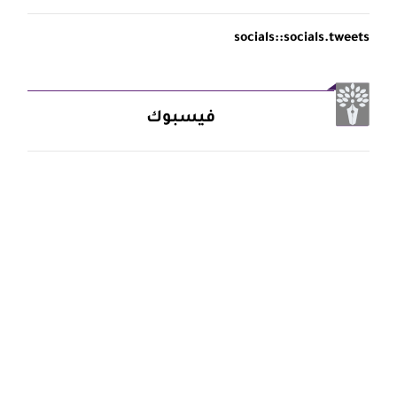
socials::socials.tweets
فيسبوك