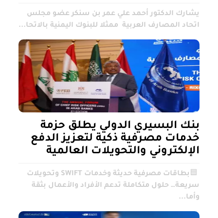
يشارك الدكتور أحمد علي عمر بن سنكر عضو مجلس
اتحاد المصارف العربية ممثلا للبنوك اليمنية بالاتحا...
بنك البسيري الدولي يطلق حزمة
خدمات مصرفية ذكية لتعزيز الدفع
الإلكتروني والتحويلات العالمية
🟦بطاقات مصرفية حديثة وخدمات SWIFT وتحويلات
سريعة… حلول متكاملة تدعم الأفراد والأعمال بثقة
وأما...