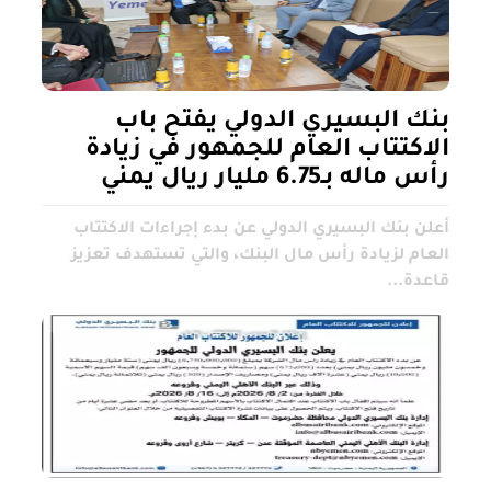
بنك البسيري الدولي يفتح باب
الاكتتاب العام للجمهور في زيادة
رأس ماله بـ6.75 مليار ريال يمني
أعلن بنك البسيري الدولي عن بدء إجراءات الاكتتاب
العام لزيادة رأس مال البنك، والتي تستهدف تعزيز
قاعدة...