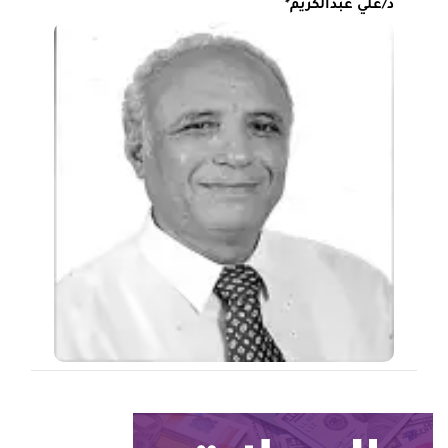
د/علي عبدالكريم*