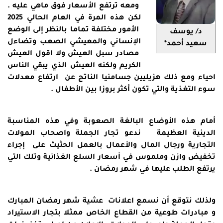
ومعه ترتفع الأسعار فوق ماهي عليه .
لكن هذه المرة في العام الحالي 2025
الأمور مختلفة تماما بالنظر إلى الوضع
د/ يوسف
الإنساني والمعيشي الصعب وتضاءل
سعيد أحمد*
مصادر سبل العيش ولا اقول العيش
الكريم ولكنه العيش الذي يبقي الناس
احياء ومع ذلك هزيليين جسامنيا الناتج عن ارتفاع معدلات
سوء التغذية والتي تكون أكثر بروزا بين الأطفال .
أمام هذه الأوضاع البالغة الصعوبة وفي هذه المناسبة
الدينية العظيمة ندعو تجار الجملة واصحاب المولات
التجارية ورجال المال والأعمال بالعمل الحثيث على إجراء
تخفيض وازن وملموس في أسعار السلع الغذائية وتلك التي
يرتفع الطلب عليها في شهر رمضان .
ولذلك نتوقع أن نسمع اعلانات عشية شهر رمضان المبارك
و مبادرات طوعية من القطاع الخاص ممثلا بتجار الاستيراد