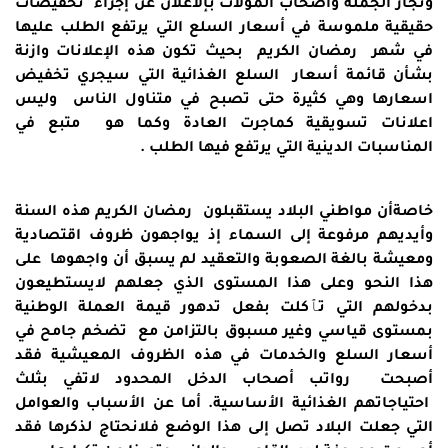
وتجار الجملة واصحاب المولات بإلاعلان عن إجراء تخفيضات
حقيقية ملموسة في أسعار السلع التي يرتفع الطلب عليها
في شهر رمضان الكريم بحيث تكون هذه الإعلانات وازنة
بشأن قائمة أسعار السلع الغذائية التي سيجري تخفيض
اسعارها وهي كثيرة حتى تصبح في متناول الناس وليس
اعلانات تسويقية كماجرت العادة وكما هو متبع في
المناسبات الدينية التي يرتفع فيها الطلب .
خاصةأن مواطني البلاد يستقبلون رمضان الكريم هذه السنة
وأيديهم مرفوعة إلى السماء إذ يواجهون ظروف اقتصادية
ومعيشة بالغة الصعوبة والتعقيد لم يسبق أن واجهوها على
هذا النحو وعلى هذا المستوى الذي جعلهم لايستطيعون
بدخولهم التي تٱكلت بفعل تدهور قيمة العملة الوطنية
بمستوى قياسي وغير مسبوق بالتزامن مع تضخم جامح في
أسعار السلع والخدمات في هذه الظروف المعيشية فقد
أصبحت رواتب أصحاب الدخل المحدود لاتفي بثلث
احتياجاتهم الغذائية الأساسية. أما عن الأسباب والعوامل
التي جعلت البلاد تصل إلى هذا الوضع فلانحتاج لذكرها فقد