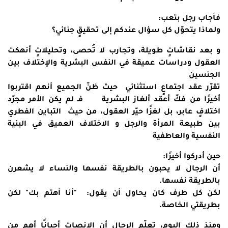
فأجاب رجل بتعب:
ولماذا يتحوّل كل سؤال عندكم إلى تحقيقٍ جنائي؟
و بعد نقاشاتٍ طويلة، وتجارب لا تُحصى، وتحليلاتٍ أنهكت
العقول ودراسات عميقة في النفس البشرية والإختلاف بين
الجنسين
تقرّر عقد اجتماعٍ استثنائي حيث ظنّ الجميع أنهم اقتربوا
أخيرًا من فكّ أعقد ألغاز البشرية فـ لم يكن الأمر مجرّد
اختلافٍ عابر، بل لغزًا حيّر العقول، من حيث التباين الفطري
بين طبيعة المرأة والرجل و الاختلاف العميق في البنية
النفسية والعاطفية
حين أدركوا أخيرًا:
أن الرجال لا يحبون بالطريقة نفسها والنساء لا يشعرن
بالطريقة نفسها.
لكن كل طرف كان يحاول أن يقول: "أنا أهتم بك" لكن
بطريقتي الخاصة.
ومنذ ذلك اليوم، تعلّم الرجال أن الإنصات أحيانًا أهم من