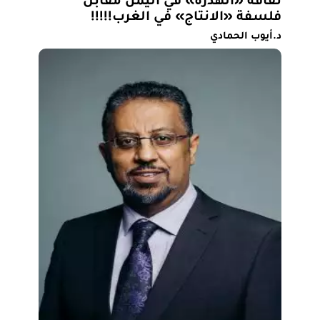
ثقافة «الهدرة» في اليمن مقابل
فلسفة «الانتاج» في الغرب!!!!!
د.أيوب الحمادي