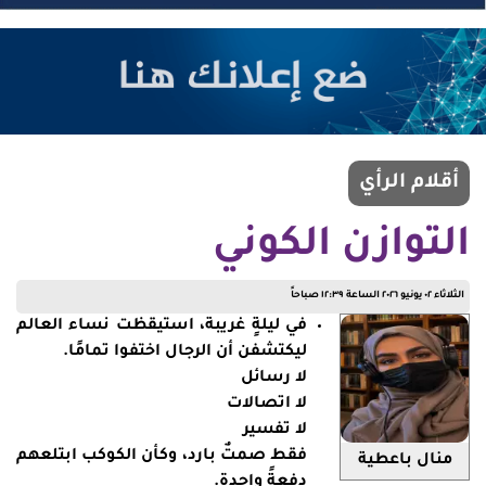
أقلام الرأي
التوازن الكوني
الثلاثاء ٠٢ يونيو ٢٠٢٦ الساعة ١٢:٣٩ صباحاً
في ليلةٍ غريبة، استيقظت نساء العالم
ليكتشفن أن الرجال اختفوا تمامًا.
لا رسائل
لا اتصالات
لا تفسير
فقط صمتٌ بارد، وكأن الكوكب ابتلعهم
منال باعطية
دفعةً واحدة.