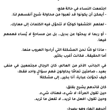
اجتمعت النساء في حالة هلع:
- أيمكن أن يكونوا قد تعبوا من محاولة شرح أنفسهم لنا.
- لعلهم اكتشفوا كوكبًا لا تتحوّل فيه الكلمات إلى معارك.
- أو ربما لا يبحثوا عن بديل… بل عن مساحةٍ لا يُساء فهمهم
فيها.
- ماذا لو كنّا نحن المشكلة التي أرادوا الهروب منها.
أما الحقيقة… فكانت أغرب بكثير.
في الجانب الآخر من العالم، كان الرجال مجتمعين في منفى
بعيد ، صامتين تمامًا يحاولون فهم سؤالٍ واحد فقط:
كيف تحوّلت عبارة: أنا بخير… إلى مشكلة!
كان قائدهم يشرح بقلق:
حين تقول المرأة: لا شيء، فهناك شيء.
وحين تقول: افعل ما تريد… لا تفعل ما تريد.
أحدهم انهار وهو يصرخ: