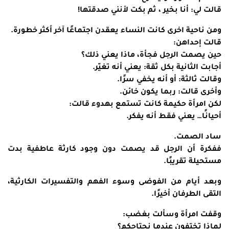
قالت لي: أنا بخير ، ثم بكت لأنني صدقتها!
ومن ناحية اخرى كانت النساء يعقدن اجتماعًا آخر أكثر خطورة.
قالت إحداهن:
حين يصمت الرجل فجأة، ماذا يعني ذلك؟
أجابت الثانية بكل ثقة: يعني أنه تغيّر.
وقالت ثالثة: أو أنه يخفي سرًا.
وأخرى قالت: ربما يكون خائن.
لكن امرأة حكيمة كانت تستمع بهدوء قالت:
أحيانًا… يعني فقط أنه يفكر.
ساد الصمت.
ففكرة أن الرجل قد يصمت دون وجود كارثة عاطفية بدت
مستحيلة تقريبًا.
وبعد أيام من الفوضى وسوء الفهم والتفسيرات الكارثية،
التقى الطرفان أخيرًا.
وقفت امرأة وسألت بغضب:
لماذا تختفون عندما نحتاجكم؟