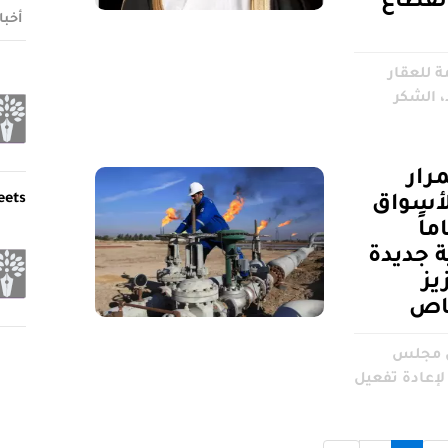
لقطاع
أخبا
ة للعقار
، الشكر
رار
eets
لأسواق
كثر من 120 عاماً
ية جديدة
يز
خاص
س مجلس
 لإعادة تفعيل