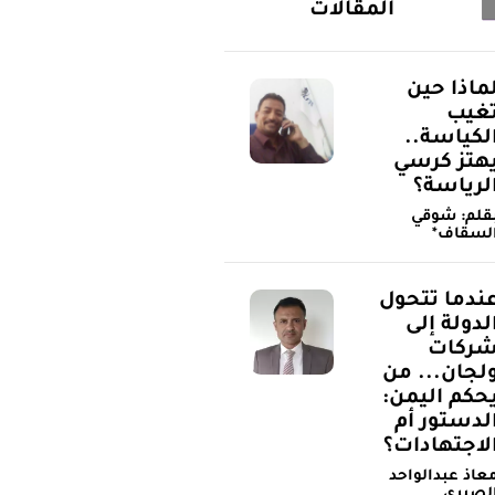
المقالات
ماذا حين
غيب
لكياسة..
هتز كرسي
لرياسة؟
قلم: شوقي
لسقاف*
ندما تتحول
لدولة إلى
ركات
لجان... من
حكم اليمن:
لدستور أم
لاجتهادات؟
عاذ عبدالواحد
لصبري