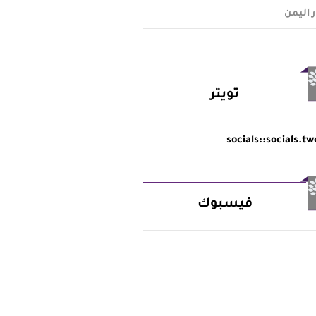
ر اليمن
تويتر
socials::socials.tw
فيسبوك