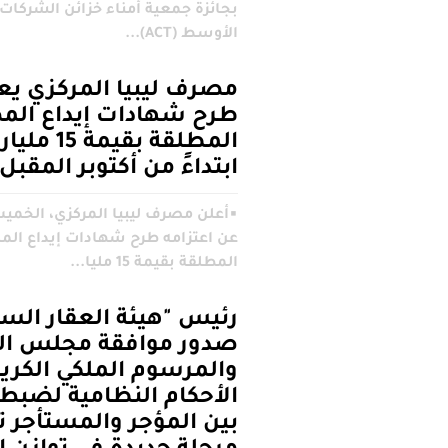
بجائزة جمعية أمناء خزائن الشركات
الأوسط (ACT)...
مصرف ليبيا المركزي يع
طرح شهادات إيداع الم
المطلقة بقيمة 5
ابتداءً من أكتوبر المقبل
▪︎أعلن مصرف ليبيا المركزي، الخم
عن اعتزامه طرح شهادات إيداع الم
المطلقة بقيمة 15 مليا...
رئيس "هيئة العقار الس
صدور موافقة مجلس الو
والمرسوم الملكي الكري
الأحكام النظامية لضبط 
بين المؤجر والمستأجر 