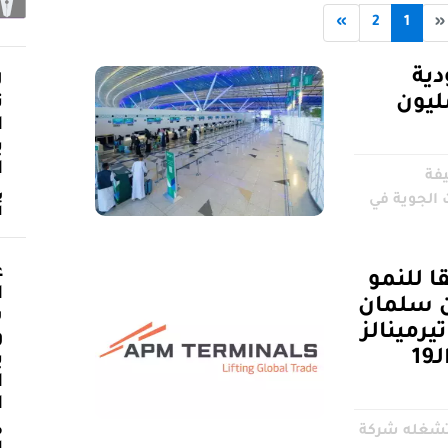
»
2
1
«
ية
ل
لمسافرين 23 مليون
ت
ا
ي
ا
فة
ب
 الجوية في
ا
ع
حقيقا للنمو
ا
بن سلمان
ش
يرمينالز
و
البحرين» يحتل المرتبة الـ19
ي
ا
ا
م
ا