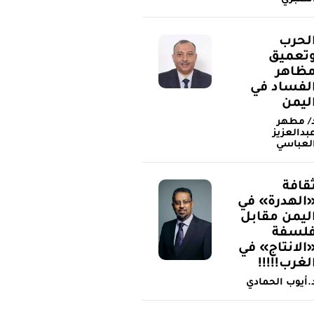
لحرب
تعميق
ظاهر
لفساد في
ليمن
/ مطهر
بدالعزيز
لعباسي
قافة
الهدرة» في
ليمن مقابل
لسفة
الانتاج» في
لغرب!!!!!
.أيوب الحمادي