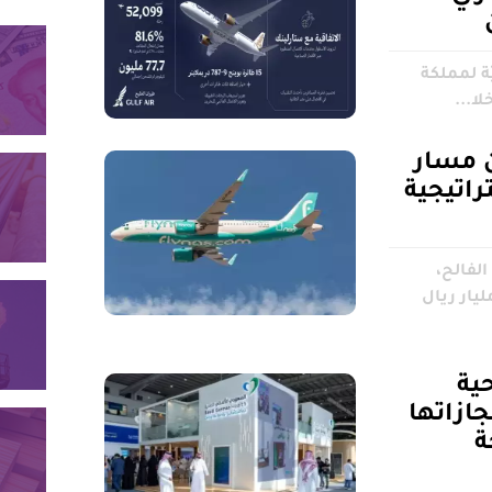
 مسار
راتيجية
الفالح،
ت، ⁠إن المملكة ‌ستستثمر 7.5 مليار ريال
ية
ازاتها
ة