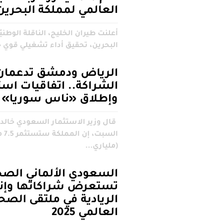
العالمي لمملكة البحرين
‬البحرين،‭ ‬تحقيق‭ ‬أداء‭ ‬تشغيلي‭ ‬قوي‭ ‬خلا...
الرياض ودمشق تدعمان
الشراكة.. اتفاقيات است
وإطلاق «ناس سوريا»
قال وزير الاستثمار السعودي ‌خالد 
‌السب
(⁠ملياري...
السعودي الألماني الصح
تستعرض شراكاتها وإنج
الريادية في ملتقى الصح
العالمي 2025