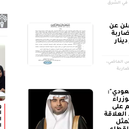
 في الشرق
لن عن
ضاربة
1 مليار دينار
يس الماضي،
ضاربة
عودي":
زراء
م على
و
ا
العلاقة
ا
تمثل
ا