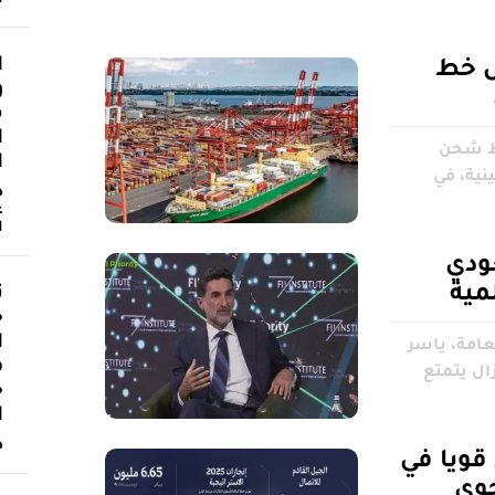
ا
ل خط
و
م
ا
خط شحن
ا
نية، في
د
ع
ا
ودي
مية
ث
«
ا
امة، ياسر
ف
زال يتمتع
«
ا
د
قويا في
الجوي