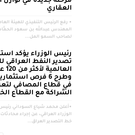
مرحلة جديدة في توازن ا
العقاري
▪︎ رفع الرئيس التنفيذي للهيئة العام
المهندس عبدالله بن سعود الحمَّاد
لصاحب السمو المل...
رئيس الوزراء يؤكد استم
تصدير النفط العراقي ل
العالمية لأ
وطرح 6 فرص استثمار
في قطاع المصافي لتعز
الشراكة مع القطاع ال
▪︎أعلن محمد شياع السوداني رئي
الوزراء العراقي، عن إجراء محادثات
خط التصدير العراق...