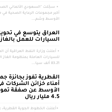
▪︎ سجّلت "السعودي الألماني الصح
أكبر مجموعات الرعاية الصحية في 
الأوسط وشم...
العراق يتوسع في تحوي
السيارات للعمل بالغاز
▪︎ أعلنت وزارة النفط العراقية أن ال
للسيارات العاملة بمنظومة الغاز ا
83.21 ألف سيا...
القطرية تفوز بجائزة جم
أمناء خزائن الشركات ف
الأوسط عن صفقة تموي
4.5 مليار ريال
▪︎أعلنت الخطوط الجوية القطرية، ع