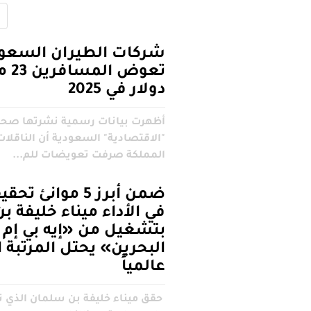
شركات الطيران السعود
تعوض ا
دولار في 2025
أظهرت بيانات رسمية نشرتها صحي
"الاقتصادية" السعودية أن الناقلات
المملكة صرفت تعويضات للم...
ضمن أبرز 5 موانئ ت
في الأداء ميناء خليفة 
بتشغيل من «إيه بي إم ت
عالمياً