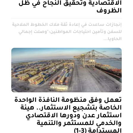
الاقتصادية وتحقيق النجاح في ظل
الظروف
إنجازات ساعدت في إعادة ثقة ملاك الخطوط الملاحية
للسفن وتأمين احتياجات المواطنين:"وصلت إجمالي
الحاويا...
تعمل وفق منظومة النافذة الواحدة
الخاصة بتشجيع الاستثمار.. هيئة
استثمار عدن ودورها الاقتصادي
والخدمي للمستثمر والتنمية
المستدامة (3-1)