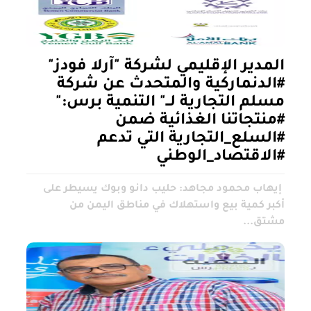
المدير الإقليمي لشركة "آرلا فودز"
#الدنماركية والمتحدث عن شركة
مسلم التجارية لــ" التنمية برس:"
#منتجاتنا الغذائية ضمن
#السلع_التجارية التي تدعم
#الاقتصاد_الوطني
إيهاب محمود مجاهد: حليب دانو وبوك يسيطر على
أكبر كمية بيع واستهلاك في مناطق اليمن من
مشتق...