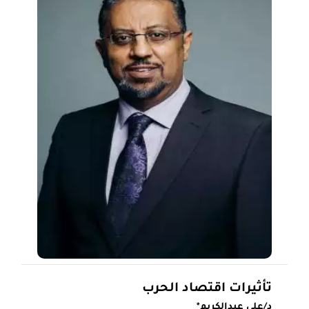
تأثيرات اقتصاد الحرب
د/علي عبدالكريم*