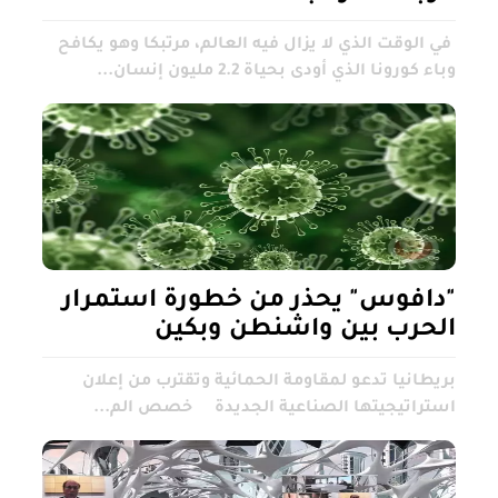
في الوقت الذي لا يزال فيه العالم، مرتبكا وهو يكافح
وباء كورونا الذي أودى بحياة 2.2 مليون إنسان...
"دافوس" يحذر من خطورة استمرار
الحرب بين واشنطن وبكين
بريطانيا تدعو لمقاومة الحمائية وتقترب من إعلان
استراتيجيتها الصناعية الجديدة خصص الم...