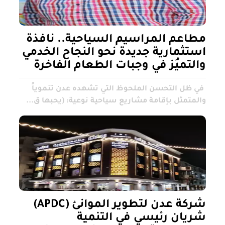
مطاعم المراسيم السياحية.. نافذة
استثمارية جديدة نحو النجاح الخدمي
والتميُز في وجبات الطعام الفاخرة
في ظل التحسن الملحوظ التي تشهده عدن تنموياً
والمتمثل بإقامة مشاريع سياحية نوعية: (يحبها ق...
شركة عدن لتطوير الموانئ (APDC)
شريان رئيسي في التنمية