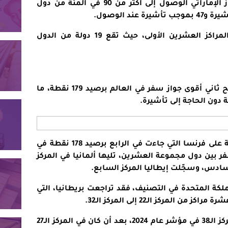
 الإماراتي
الوصول إلى أكثر من 90 في المئة من دول
وسيطرت الدول الأوروبية على بقية المراكز العشرين الأولى، حيث تقع 19 دولة من الدول
وجاءت إسبانيا في المركز الثاني لتصبح ثاني أقوى جواز سفر في العالم برصيد 179 نقطة، ما
وقفزت فنلندا إلى المركز الثالث متفوقة على فرنسا التي جاءت في الرابع برصيد 178 نقطة في
فر
بين دول مجموعة العشرين، تليها ألمانيا في المركز
لسادس، وسجّلت إيطاليا المركز السابع.
لكة المتحدة في التصنيف، فقد تراجعت بريطانيا، التي
كما تراجع جواز السفر الأميركي إلى المركز الـ38 في مؤشر عام 2024، بعد أن كان في المركز الـ27