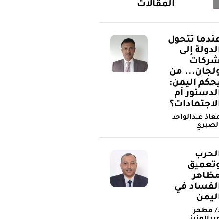
المقالات
ندما تتحول
لدولة إلى
ركات
لجان... من
حكم اليمن:
لدستور أم
لاجتهادات؟
عاذ عبدالواحد
لصبري
لحرب
تعميق
ظاهر
لفساد في
ليمن
/ مطهر
بدالعزيز