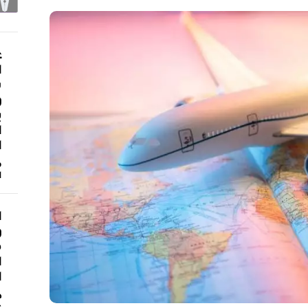
ع
ا
ش
و
ي
ا
ا
م
ا
ا
و
م
ا
ا
د
ع