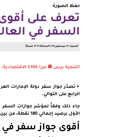
حفظ الصورة
تعرف على أقوى
السفر في العالم 24
السبت ٢١ ديسمبر ٢٠٢٤ الساعة ٠٣:١٦ مساءً
التنمية برس ■ عن/ CNN الاقتصادية:
▪︎تصدّر جواز سفر دولة الإمارات العر
الرابع على التوالي.
جاء ذلك وفقاً
لمؤشر جوازات السفر
«
الأول برصيد إجمالي 180 نقطة، من بين 198 دولة بالمؤشر.
أقوى جواز سفر في ا