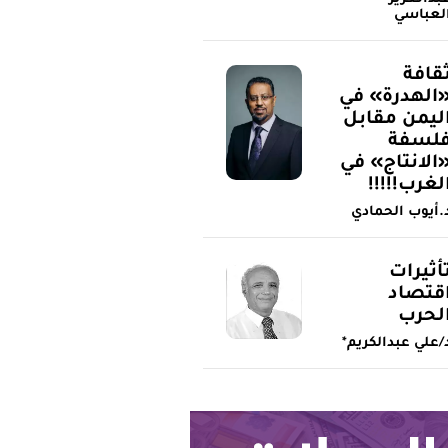
لعباسي
قافة
الهدرة» في
ليمن مقابل
لسفة
الانتاج» في
لغرب!!!!!
.أيوب الحمادي
أثيرات
قتصاد
لحرب
/علي عبدالكريم*