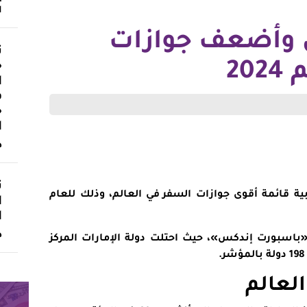
ا
 وأضعف جوازات
ث
20
«
ا
ف
«
ا
د
ت
بية قائمة
أقوى جوازات السفر
في العالم، وذلك للعام
ا
ا
د
باسبورت إندكس»، حيث احتلت
دولة الإمارات
المركز
لعالم