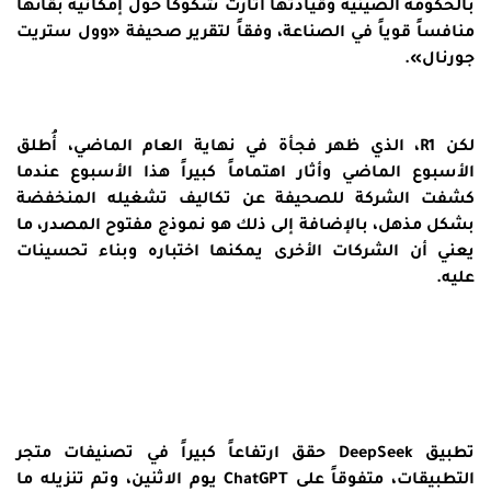
بالحكومة الصينية وقيادتها أثارت شكوكاً حول إمكانية بقائها
منافساً قوياً في الصناعة، وفقاً لتقرير صحيفة «وول ستريت
جورنال».
لكن R1، الذي ظهر فجأة في نهاية العام الماضي، أُطلق
الأسبوع الماضي وأثار اهتماماً كبيراً هذا الأسبوع عندما
كشفت الشركة للصحيفة عن تكاليف تشغيله المنخفضة
بشكل مذهل، بالإضافة إلى ذلك هو نموذج مفتوح المصدر، ما
يعني أن الشركات الأخرى يمكنها اختباره وبناء تحسينات
عليه.
تطبيق DeepSeek حقق ارتفاعاً كبيراً في تصنيفات متجر
التطبيقات، متفوقاً على ChatGPT يوم الاثنين، وتم تنزيله ما