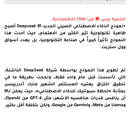
التنمية برس ■ عن/ CNN الاقتصادية:
▪︎نموذج الذكاء الاصطناعي الصيني الجديد
Deepseek
R1 أصبح
ظاهرة تكنولوجية تثير الكثير من الاهتمام، حيث أحدث هذا
النموذج تأثيراً كبيراً في صناعة التكنولوجيا، بل يهدد أسواق
وول ستريت.
تم تطوير هذا النموذج بواسطة شركة
DeepSeek
الناشئة،
التي تأسست قبل عام واحد فقط، ونجحت بطريقة ما في
تحقيق اختراق يعتبره المستثمر الشهير مارك أندرييسن
بمثابة «لحظة سبوتنيك للذكاء الاصطناعي»: حيث
يمكن لـR1
أن ينافس قدرات منافسيه الأشهر، مثل GPT-4
من OpenAI،
وLlama من Meta، وGemini من Google، ولكن بتكلفة أقل بكثير.