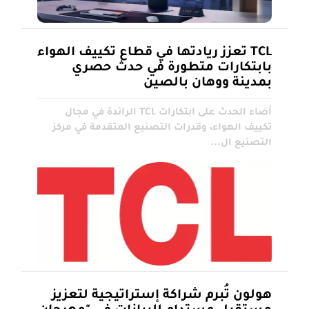
TCL تعزز ريادتها في قطاع تكييف الهواء
بابتكارات متطورة في حدث حصري
بمدينة ووهان بالصين
أضاء الحدث على ابتكارات TCL الرائدة في مجال
تكييف الهواء، وقدرات التصنيع المتقدمة في مركز
التصنيع ال...
هولون تُبرم شراكة إستراتيجية لتعزيز