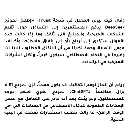
وقال كيث ليرنر، المحلل في شركة Truist: «إطلاق نموذج
DeepSeek يدفع المستثمرين إلى التساؤل حول تقدم
الشركات الأميركية والمبالغ التي تُنفق وما إذا كانت هذه
الأموال ستؤدي إلى أرباح (أو إلى إنفاق مفرط)». وأضاف:
«وفي النهاية، وجهة نظرنا هي أن الإنفاق المطلوب للبيانات
وغيرها في الذكاء الاصطناعي سيكون كبيراً، وتظل الشركات
الأميركية هي الرائدة».
ورغم أن إنجاز توفير التكاليف قد يكون مهماً، فإن نموذج R1 لا
يزال منافساً لـChatGPT، نموذج لغوي ضخم موجه
للمستهلكين، ولم يثبت بعد أنه قادر على التعامل مع بعض
الإمكانات الطموحة للذكاء الاصطناعي في الصناعات التي -في
الوقت الراهن- ما زالت تتطلب استثمارات ضخمة في البنية
التحتية.