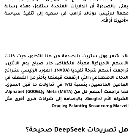
يعني بالضرورة أن الولايات المتحدة ستفوز، وهذه رسالة
مهمة للرئيس دونالد ترامب في سعيه إلى تنفيذ سياسة
«أميركا أولاً».
لقد شعر وول ستريت بالصدمة من هذا التطور، حيث كانت
الأسهم الأميركية مهيأة لانخفاض حاد صباح يوم الاثنين،
تراجعت أسهم شركة نفيديا (NVDA)، المورد الرئيسي لشرائح
الذكاء الاصطناعي، التي ارتفعت قيمتها بأكثر من الضعف في
العامين الماضيين، بنسبة 12% في تداولات ما قبل السوق،
كما تراجعت أسهم كل من Meta (META) وAlphabet (GOOGL)،
الشركة الأم لـGoogle، بالإضافة إلى شركات كبرى أخرى مثل
Marvell وBroadcom وPalantir وOracle.
هل تصريحات DeepSeek صحيحة؟