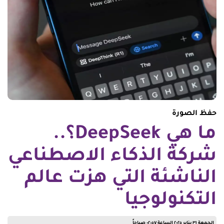
حفظ الصورة
ما هي DeepSeek؟..
شركة الذكاء الاصطناعي
الناشئة التي هزت عالم
التكنولوجيا
الجمعة ٣١ يناير ٢٠٢٥ الساعة ٠٢:٥٧ صباحاً