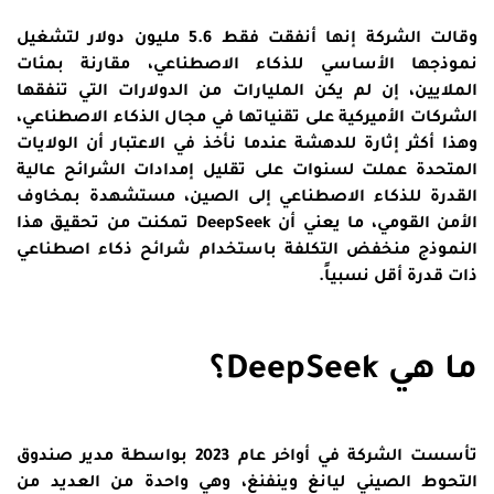
وقالت الشركة إنها أنفقت فقط 5.6 مليون دولار لتشغيل
نموذجها الأساسي للذكاء الاصطناعي، مقارنة بمئات
الملايين، إن لم يكن المليارات من الدولارات التي تنفقها
الشركات الأميركية على تقنياتها في مجال الذكاء الاصطناعي،
وهذا أكثر إثارة للدهشة عندما نأخذ في الاعتبار أن الولايات
المتحدة عملت لسنوات على تقليل إمدادات الشرائح عالية
القدرة للذكاء الاصطناعي إلى الصين، مستشهدة بمخاوف
الأمن القومي، ما يعني أن DeepSeek تمكنت من تحقيق هذا
النموذج منخفض التكلفة باستخدام شرائح ذكاء اصطناعي
ذات قدرة أقل نسبياً.
ما هي DeepSeek؟
تأسست الشركة في أواخر عام 2023 بواسطة مدير صندوق
التحوط الصيني ليانغ وينفنغ، وهي واحدة من العديد من