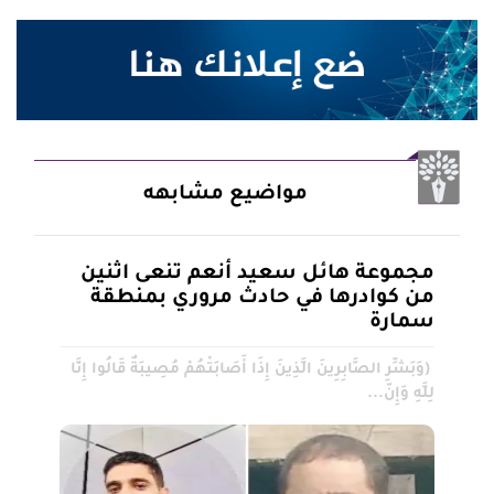
مواضيع مشابهه
مجموعة هائل سعيد أنعم تنعى اثنين
من كوادرها في حادث مروري بمنطقة
سمارة
(وَبَشِّرِ الصَّابِرِينَ الَّذِينَ إِذَا أَصَابَتْهُمْ مُصِيبَةٌ قَالُوا إِنَّا
لِلَّهِ وَإِنّ...