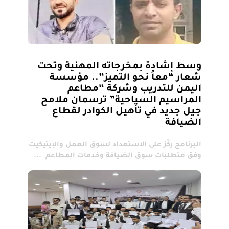
وسط إشادة بمخرجاته المهنية وتحت
شعار “معاً نحو التميز”.. مؤسسة
اليمن للتدريب وشركة “مطاعم
المراسيم السياحية” ترسمان ملامح
جيل جديد في تأهيل الكوادر لقطاع
الضيافة
البرنامج ركّز على الاستعداد لسوق العمل والإيتيكيت
وفق متطلبات سوق الضيافة وخدمات المطاعم ...