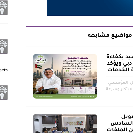
مواضيع مشابهه
يد بكفاءة
بي ويؤكد
ة الخدمات
eets
عمل المؤسسي
لابتكار وسرعة
مويل
 السادس
ً من الملفات