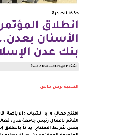
حفظ الصورة
انطلاق المؤتمر
الأسنان بعدن.. 
بنك عدن الإسلا
الثلاثاء ١٢ مايو ٢٠٢٦ الساعة ٠٥:٢٤ مساءً
التنمية برس:خاص
افتتح معالي وزير الشباب والرياضة ال
القائم بأعمال رئيس جامعة عدن، فعالي
بقص شريط الافتتاح إيذاناً بانطلاق إح