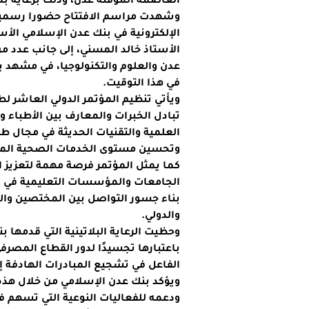
العاصمة المؤقتة عدن، وذلك برعاية بل
وشهدت مراسم الافتتاح حضورا رسمياّ 
الإلكترونية في بنك عدن الإسلامي ا
الأستاذ خالد المسني، إلى جانب عدد م
عدن والعلوم والتكنولوجيا، في مشهد ي
في هذا التوقيت.
ويأتي تنظيم المؤتمر الدولي العاشر 
تبادل الخبرات والمعارف بين الأطباء و
العلمية والتقنيات الحديثة في مجال ط
وتحسين مستوى الخدمات الصحية المق
كما يمثل المؤتمر فرصة مهمة لتعزيز ال
الجامعات والمؤسسات التعليمية في د
بناء جسور التواصل بين المختصين وال
والدولي.
وحظيت الرعاية البلاتينية التي قدمها
باعتبارها تجسيدًا لدور القطاع المصر
الفاعل في تشجيع المبادرات الهادفة إل
ويؤكد بنك عدن الإسلامي من خلال هذه 
ودعمه للفعاليات النوعية التي تسهم في