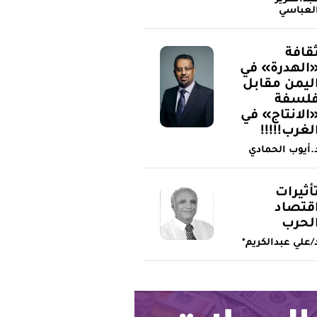
لعباسي
قافة
الهدرة» في
ليمن مقابل
لسفة
الانتاج» في
لغرب!!!!!
.أيوب الحمادي
أثيرات
قتصاد
لحرب
/علي عبدالكريم*