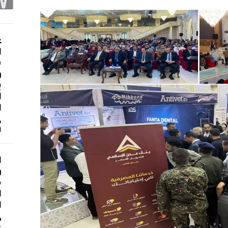
ع
ا
ش
و
ي
ا
ا
م
ا
ا
و
م
ا
ا
د
ع