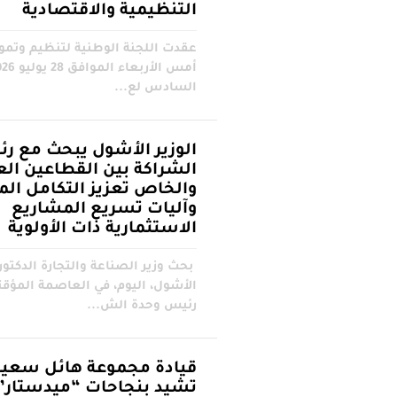
التنظيمية والاقتصادية
عقدت اللجنة الوطنية لتنظيم وتموي
السادس لع...
الوزير الأشول يبحث مع ر
الشراكة بين القطاعين الع
والخاص تعزيز التكامل ا
وآليات تسريع المشاريع
الاستثمارية ذات الأولوية
بحث وزير الصناعة والتجارة الدكتو
الأشول، اليوم، في العاصمة المؤقت
رئيس وحدة الش...
قيادة مجموعة هائل سعيد
تشيد بنجاحات “ميدستار” 