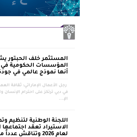
المستثمر خلف الحبتور يش
المؤسسات الحكومية في د
أنها نموذج عالمي في جود
رجل الأعمال الإماراتي: ثقافة ال
في دبي ترتكز على احترام الإنسان وا
الإ...
اللجنة الوطنية لتنظيم وت
الاستيراد تعقد اجتماعها
لعام 2026 وتناقش عددا