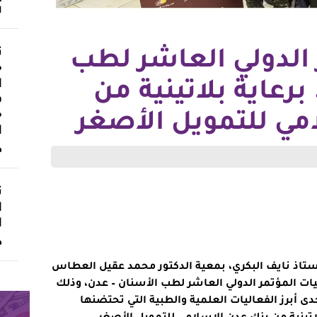
ا
ث
 الدولي العاشر لطب
«
ا
برعاية بلاتينية من
ف
«
مي للتمويل الأصغر
ا
د
ت
ا
ا
د
أستاذ نايف البكري، بمعية الدكتور محمد عقيل العطاس
ات المؤتمر الدولي العاشر لطب الأسنان – عدن، وذلك
دى أبرز الفعاليات العلمية والطبية التي تحتضنها