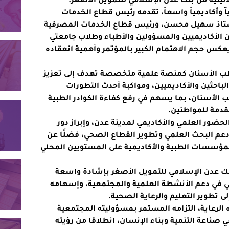
اتينية من بنك عدن الإسلامي للتمويل الأصغر.
وأكاديمياّ واسعاّ، تقدمه رئيس قطاع الخدمات
لأستاذ سهيل محسن، ورئيس قطاع الخدمات المصرفية
ن الأكاديميين والمسؤولين والأطباء وطلاب جامعتي
عكس حجم الاهتمام الكبير بالمؤتمر وأهمية انعقاده
لطب الأسنان كمنصة علمية متخصصة تهدف إلى تعزيز
الباحثين والأكاديميين، ومواكبة أحدث التطورات
ب الأسنان، بما يسهم في رفع كفاءة الكوادر الطبية
دمة للمواطنين.
حضور العلمي والأكاديمي لمدينة عدن، وإبراز دور
عم البحث العلمي وتطوير القطاع الصحي، فضلًا عن
مؤسسات الطبية والأكاديمية على المستويين المحلي
 بنك عدن الإسلامي للتمويل الأصغر بإشادة واسعة
في في دعم الأنشطة العلمية والمجتمعية، وإسهامه
ى تطوير التعليم والرعاية الصحية.
الرعاية، التزامه المستمر بمسؤوليته المجتمعية
 صناعة التنمية وبناء الإنسان، انطلاقا من رؤيته