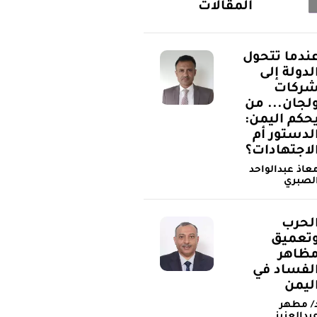
المقالات
ندما تتحول
لدولة إلى
ركات
لجان... من
حكم اليمن:
لدستور أم
لاجتهادات؟
عاذ عبدالواحد
لصبري
لحرب
تعميق
ظاهر
لفساد في
ليمن
/ مطهر
بدالعزيز