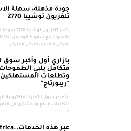
‫جودة مذهلة، سهلة الا
تلفزيون توشيبا Z770
يتميز تلفزيون توشيبا 70
والصوت مع سهولة الوصول الفائقة،
يعرض كيف يستعرض محترفي...
بازاري أول وأكبر سوق ا
متكامل يلبي الطموحات
وتطلعات المستهلكين ر
"ريبورتاج"
يتصدر سوق التجارة الالكترونية الو
متطلبات البائع والمشتري في اليمن
و...
عبر هذه الخدمات.