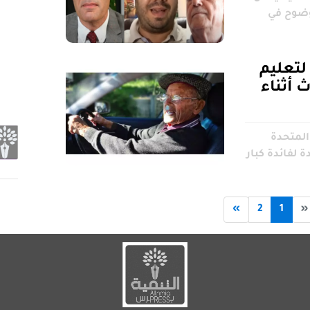
وضوح في
لتعليم
 أثناء
المتحدة
ة لفائدة كبار
»
2
1
«