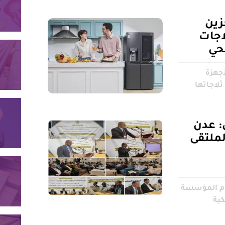
زين
اجات
حي
أجهزة
ثلاجاتها
: عدن
لملتقى
عام المؤسسة
كية