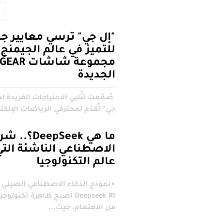
"إل جي" ترسي معايير جد
للتميز في عالم الجيمنج
مجموعة شاش
الجديدة
صُمّمت لتُلبي الاحتياجات الفريدة ل
جي" تُقدّم لمحترفي الرياضات الإلكت
ما هي eepSeek
الاصطناعي الناشئة الت
عالم التكنولوجيا
▪︎نموذج الذكاء الاصطناعي الصيني 
Deepseek R1 أصبح ظاهرة تكنولوج
من الاهتمام، حيث...