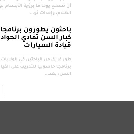
أن تسمح يوما ما برؤية الأجسام ب
الظلام، وإحداث ثو...
باحثون يطورون برنامجا 
كبار السن تفادي الحوادث
قيادة السيارات
طور فريق من الباحثين في الولايات 
برنامجا حاسوبيا للتدريب على القياد
السن، بهد...