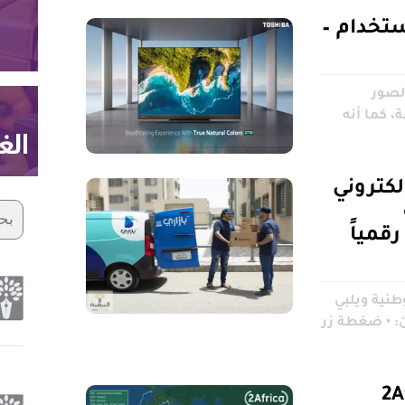
ستخدام –
Z7 بجودة الصور
 كما أنه
لكتروني
قمياً
طنية ويلبي
: • ضغطة زر
.2Africa