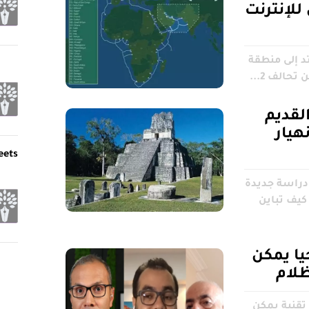
لإنترنت
ي للإنترنت 2Africa يمتد إلى منطقة
حالف 2...
القديم
هيار
eets
 دراسة جديدة
كيف تباين
يا يمكن
ظلام
 تقنية يمكن