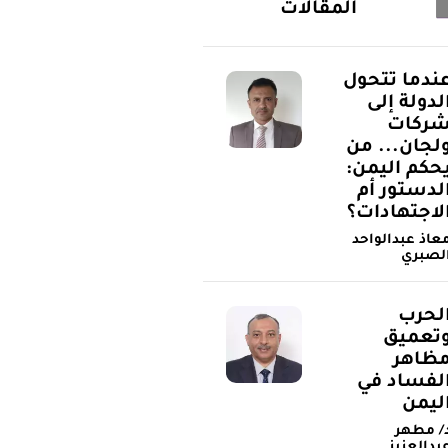
المقالات
ندما تتحول
لدولة إلى
ركات
لجان... من
حكم اليمن:
لدستور أم
لاجتهادات؟
عاذ عبدالواحد
لصبري
لحرب
تعميق
ظاهر
لفساد في
ليمن
/ مطهر
بدالعزيز