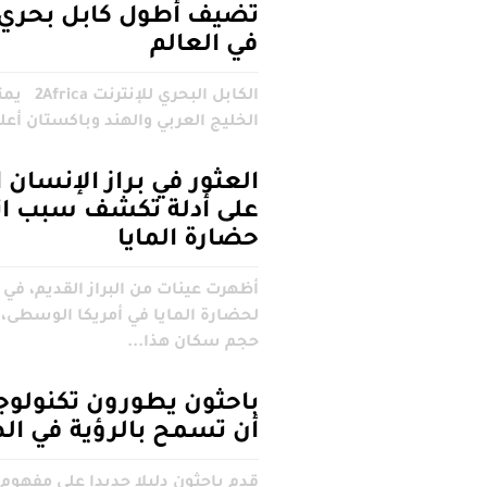
تضيف أطول كابل بحري ل
في العالم
الكابل البحر
الخليج العربي والهند وباكستان أعلن ت
العثور في براز الإنسان 
على أدلة تكشف سبب ان
حضارة المايا
أظهرت عينات من البراز القديم، في
لحضارة المايا في أمريكا الوسطى، 
حجم سكان هذا...
باحثون يطورون تكنولوج
أن تسمح بالرؤية في ال
قدم باحثون دليلا جديدا على مفهوم