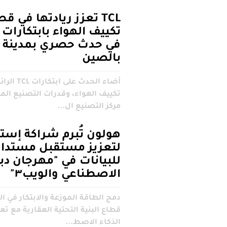
TCL تعزز ريادتها في ق
تكييف الهواء بابتكارات
في حدث حصري بمدينة 
بالصين
أضاء الحدث عل
تكييف الهواء، وقدرات التصنيع الم
مركز التصنيع ال...
هولون تُبرم شراكة إستر
لتعزيز مستقبل مستدا
للبيانات في "مهرجان دبي
الاصطناعي والويب٣"
دمج الطاقة الموزعة والابتكار في ال
قطاع البنية التحتية العقارية مع تع
الذكاء الاصط...