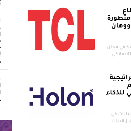
ا
طاع
 متطورة
ث
ووهان
«
ا
ف
«
ى ابتكارات TCL الرائدة في مجال
ا
تقدمة في
د
اتيجية
ت
م
ا
ا
 للذكاء
د
بيانات في
زيز قدرات