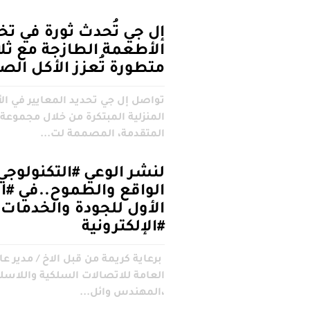
إل جي تُحدث ثورة في تخ
الأطعمة الطازجة مع ثل
متطورة تُعزز الأكل الص
تواصل إل جي تحديد المعايير في ال
المنزلية المبتكرة من خلال مجموعة 
المتقدمة، المصممة لت...
لنشر الوعي #التكنولوجي
الواقع والطموح..في #ا
الأول للجودة والخدمات
#الإلكترونية
برعاية كريمة من قبل الاخ / مدير 
العامة للاتصالات السلكية واللاسل
،المهندس وائل...