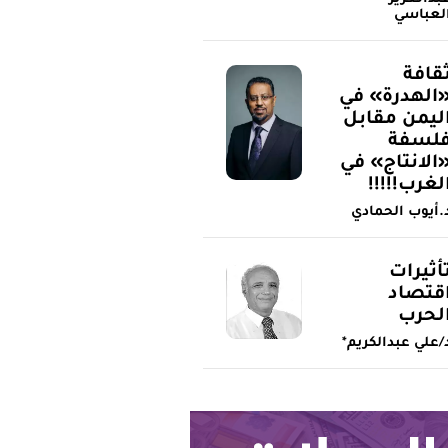
لعباسي
قافة
الهدرة» في
ليمن مقابل
لسفة
الانتاج» في
لغرب!!!!!
.أيوب الحمادي
أثيرات
قتصاد
لحرب
/علي عبدالكريم*