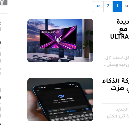
»
2
1
«
يدة
ع
 مع
ا
ش
ات ULTRAGEAR
و
ي
ا
كل لاعب "إل
ا
رونية وعش...
م
ا
D؟.. شركة الذكاء
ي هزت
ا
و
م
ا
الجديد
ا
ية تثير الكثير
د
ع