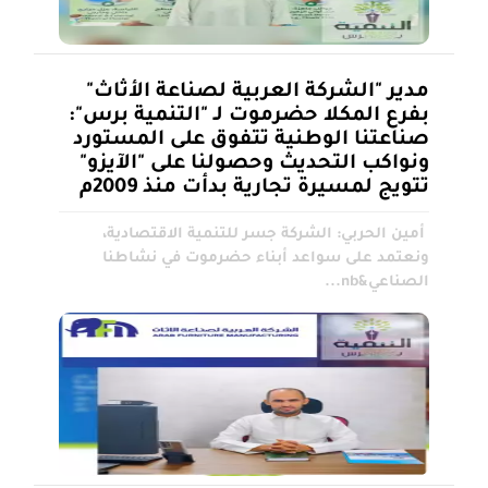
مدير "الشركة العربية لصناعة الأثاث"
بفرع المكلا حضرموت لـ "التنمية برس":
صناعتنا الوطنية تتفوق على المستورد
ونواكب التحديث وحصولنا على "الآيزو"
تتويج لمسيرة تجارية بدأت منذ 2009م
أمين الحربي: الشركة جسر للتنمية الاقتصادية،
ونعتمد على سواعد أبناء حضرموت في نشاطنا
الصناعي&nb...