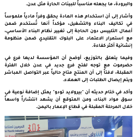
والبرودة، ما يجعله مناسباً للبيئات الحارة مثل عدن.
وأشار إلى أن استخدام هذه المادة يحقق وفراً مادياً ملموساً
في تكاليف البناء والتشغيل، مؤكداً أنها تُستخدم ضمن
أعمال التلييس دون الحاجة إلى تغيير نظام البناء الأساسي،
مع استمرار الاعتماد على البلوك التقليدي ضمن منظومة
إنشائية أكثر كفاءة.
وفيما يتعلق بالتوزيع، أوضح أن المؤسسة لديها فرع في
حضرموت مع توجه لفتح فرع جديد في عدن خلال الفترة
المقبلة، لافتاً إلى أن المنتج متاح حالياً عبر التواصل المباشر
ويتم إيصال الطلبات إلى العملاء.
وأكد في ختام حديثه أن "بيرولايد تودو" يمثل إضافة نوعية في
سوق مواد البناء، ومن المتوقع أن يشهد انتشاراً واسعاً
خلال المرحلة المقبلة في قطاع الإعمار باليمن.