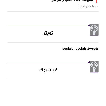
بقيمة 11.2 مليار دولار
صناعة وتجارة
تويتر
socials::socials.tweets
فيسبوك