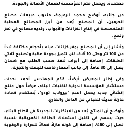
معتمدة، ويحمل ختم المؤسسة لضمان الأصالة والجودة.
من جانبه، أوضح محمد الرميمة، مندوب مبيعات مصنع
الحرمين، أن المصنع يُعد من أبرز المصانع المحلية
المتخصصة في إنتاج الخزانات والأبواب، ولديه مصانع في تعز
ولحج.
وأشار إلى أن المصنع يوفر خزانات مياه بأحجام مختلفة تبدأ
من 100 لتر وحتى 10 آلاف لتر، تتميز بجودة عالية وتصنيع ثلاثي
الطبقات، إضافة إلى أبواب تُنفذ حسب الطلب مع ضمان
يصل إلى 30 عاماً، إلى جانب أسعار خاصة للجملة والتجزئة.
وفي إطار المعرض أيضاً، قدّم المهندس أحمد لحداد،
مستشار المؤسسة الدولية لتقنيات البناء، عرضاً حول منتج
إنشائي جديد يحمل اسم "بيرولايد تودو"، يُستخدم كمادة
عازلة حديثة للمباني من الداخل والخارج.
وأوضح أن المنتج يُعد من الابتكارات الجديدة في قطاع البناء،
حيث يسهم في تقليل استهلاك الطاقة الكهربائية بنسبة
تصل إلى 60%، إضافة إلى كونه عازلاً فعالاً للحرارة والرطوبة