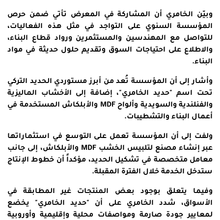
وبيّن الخامري أن المشاركة في المعرض تأتي ضمن حرص
المؤسسة السنوي على التواجد في مثل هذه الفعاليات،
للتواصل مع المهندسين والمستثمرين ورواد قطاع البناء،
والاطلاع على احتياجات السوق وتقديم حلول حديثة في مواد
البناء.
وأشار إلى أن المؤسسة تُعد من أبرز مستوردي الحديد التركي
تحت اسم "حديد الخامري"، إضافة إلى الأخشاب الماليزية
والفنلندية والسويدية وألواح MDF والأبلكاش المستخدمة في
أعمال البناء والتشطيبات.
ولفت إلى أن المؤسسة تعمل على التوسع في استثماراتها
عبر إنشاء مصنع لتلبيس الخشب MDF والأبلكاش، إلى جانب
معامل متخصصة في تشكيل الحديد، مؤكداً أن خطوط الإنتاج
ستدخل الخدمة خلال الفترة المقبلة.
وفيما يتعلق بوجود بعض المنتجات غير المطابقة في
الأسواق، شدد الخامري على أن "حديد الخامري" يخضع
لمعايير جودة صارمة ومواصفات محلية وإقليمية وأوروبية