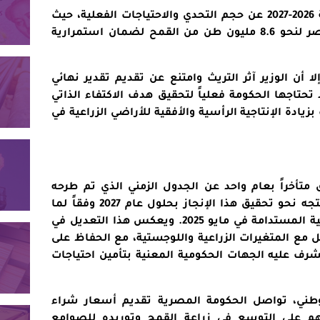
ويكشف مشروع موازنة السنة المالية 2026-2027 عن حجم التحدي والاحتياجات الفعلية، حيث
تشير التقديرات الرسمية إلى حاجة مصر لنحو 8.6 مليون طن من القمح لضمان استمرارية
ا أن الوزير آثر التريث وامتنع عن تقديم تقدير نهائي
 تحتاجها الحكومة فعلياً لتحقيق هدف الاكتفاء الذاتي
يادة الإنتاجية الرأسية والأفقية للأراضي الزراعية في
ق متأخراً بعام واحد عن الجدول الزمني الذي تم طرحه
سابقاً، إذ كانت التطلعات المصرية تتجه نحو تحقيق هذا الإنجاز بحلول عام 2027 وفقاً لما
أعلنه رئيس جهاز مستقبل مصر للتنمية المستدامة في مايو 2025. ويعكس هذا التعديل في
مل مع المتغيرات الزراعية واللوجستية، مع الحفاظ على
شرف عليه الجهات الحكومية المعنية بتأمين احتياجات
وطني، تواصل الحكومة المصرية تقديم أسعار شراء
زهم على التوسع في زراعة القمح وتوريده للصوامع