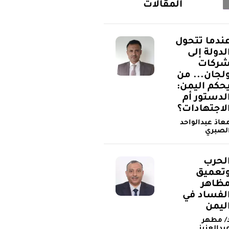
المقالات
ندما تتحول
لدولة إلى
ركات
لجان... من
حكم اليمن:
لدستور أم
لاجتهادات؟
عاذ عبدالواحد
لصبري
لحرب
تعميق
ظاهر
لفساد في
ليمن
/ مطهر
بدالعزيز