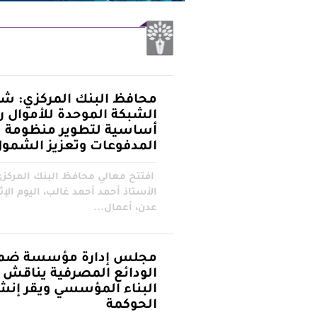
محافظ البنك المركزي: شر
الشبكة الموحدة للأموال ر
أساسية لتطوير منظومة
المدفوعات وتعزيز الشمول
افتتح معالي محافظ البنك المركزي
الأستاذ أحمد أحمد غالب، اليوم الإث
عدن، أعمال...
مجلس إدارة مؤسسة ضم
الودائع المصرفية يناقش
البناء المؤسسي ويقر إنش
الحوكمة