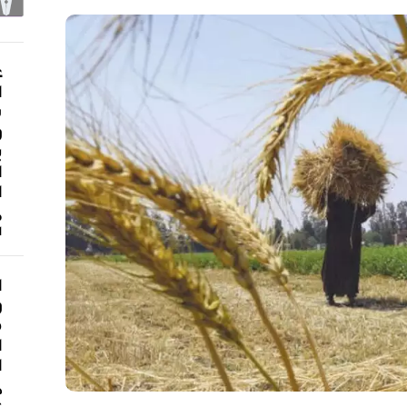
ع
ا
ش
و
ي
ا
ا
م
ا
ا
و
م
ا
ا
د
ع