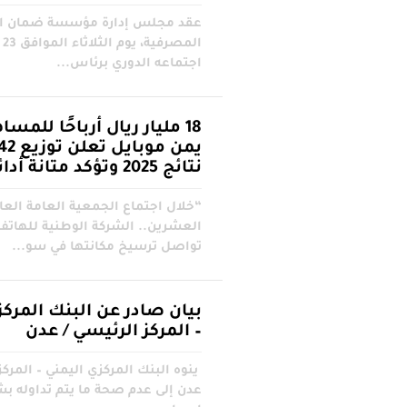
عقد مجلس إدارة مؤسسة ضمان ال
اجتماعه الدوري برئاس...
18 مليار ريال أرباحًا للمس
نتائج 2025 وتؤكد متانة أدائها المالي
“خلال اجتماع الجمعية العامة العا
العشرين.. الشركة الوطنية للهاتف 
تواصل ترسيخ مكانتها في سو...
بيان صادر عن البنك المركز
– المركز الرئيسي / عدن
ينوه البنك المركزي اليمني – المركز
عدن إلى عدم صحة ما يتم تداوله بش