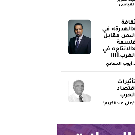
لعباسي
قافة
الهدرة» في
ليمن مقابل
لسفة
الانتاج» في
لغرب!!!!!
.أيوب الحمادي
أثيرات
قتصاد
لحرب
/علي عبدالكريم*