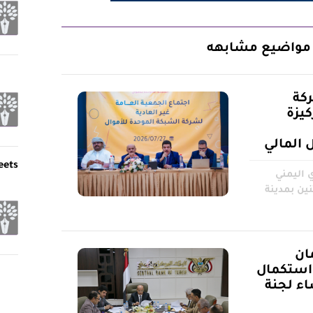
مواضيع مشابهه
كة
كيزة
 المالي
eets
 اليمني
نين بمدينة
ان
 استكمال
اء لجنة