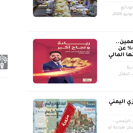
ودائع
المصرفية، يوم الثلاثاء الموافق 23 يونيو 2026،
اهمين..
يمن موبايل تعلن توزيع 42% عن
دية
النقال
ي اليمني
 الرئيسي –
أن طباعة أو