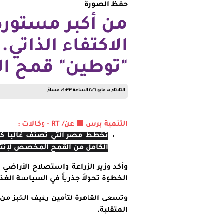
حفظ الصورة
من أكبر مستورد 
الاكتفاء الذاتي.
"توطين" قمح الخبز
الثلاثاء ٠٥ مايو ٢٠٢٦ الساعة ٠٩:٣٣ مساءً
التنمية برس ■ عن/ RT - وكالات :
تخطط مصر التي تصنف غالباً كأك
الكامل من القمح المخصص لإنتاج ال
وأكد وزير الزراعة واستصلاح الأراضي 
الخطوة تحولاً جذرياً في السياسة الغذا
وتسعى القاهرة لتأمين رغيف الخبز من إ
المتقلبة.