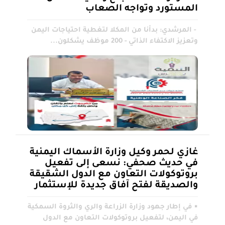
المستورد وتواجه الصعاب
- المرشدي: بدأنا من المكلا لتغطية احتياجات اليمن
وتعزيز الاكتفاء الذاتي - 200 موظف يشكلون...
غازي لحمر وكيل وزارة الأسماك اليمنية
في حديث صحفي: نسعى إلى تفعيل
بروتوكولات التعاون مع الدول الشقيقة
والصديقة لفتح آفاق جديدة للإستثمار
▪︎ في إطار جهود وزارة الزراعة والري والثروة السمكية
في اليمن، لتفعيل بروتوكولات التعاون مع الدول