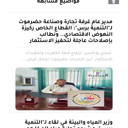
مواضيع مشابهه
مدير عام غرفة تجارة وصناعة حضرموت
لـ"التنمية برس": القطاع الخاص ركيزة
النهوض الاقتصادي.. ونطالب
بإصلاحات عاجلة لتحفيز الاستثمار
مجدي بوعابس: ارتفاع كلفة الكهرباء وتعقيدات
الاستثمار أبرز التحديات حضرموت تمتلك فرص...
وزير المياه والبيئة في لقاء لـ"التنمية