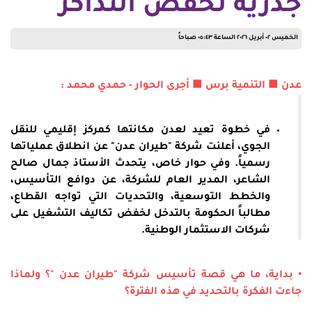
جذرية لخفض التذاكر
الخميس ٠٢ أبريل ٢٠٢٦ الساعة ٠٥:٤٣ صباحاً
عدن ■ التنمية برس ■ أجرى الحوار - حمدي محمد :
في خطوة تعيد لعدن مكانتها كمركز إقليمي للنقل
الجوي، أعلنت شركة "طيران عدن" عن انطلاق عملياتها
رسمياً. وفي حوار خاص، يتحدث الأستاذ جمال صالح
الشاعر، المدير العام للشركة، عن دوافع التأسيس،
والخطط التوسعية، والتحديات التي تواجه القطاع،
مطالباً الحكومة بالتدخل لخفض تكاليف التشغيل على
شركات الاستثمار الوطنية.
• بداية، ما هي قصة تأسيس شركة "طيران عدن "؟ ولماذا
جاءت الفكرة بالتحديد في هذه الفترة؟