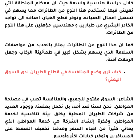
خلال دراسة هندسية واسعة حيث ان معظم المنطقة التي
نعيش فيها تستخدم هذا النوع من الطائرات مما يسهم في
تسهيل اعمال الصيانة، وتوفر قطع الغيار، اضافة الى تواجد
الكادر البشري من طيارين و مهندسين مؤهلين على هذا النوع
من الطائرات.
كما ان هذا النوع من الطائرات يمتاز بالعديد من مواصفات
السلامة الذي يسهم بشكل كبير في طمأنينة الركاب وجعل
الرحلات آمنة.
كيف ترى وضع المنافسة في قطاع الطيران لدى السوق
اليمني؟
الشاعر: السوق مفتوح للجميع، والمنافسة تصب في مصلحة
المواطن. نحن لسنا ضد أحد، بل نكمل بعضنا، ووجود العديد
من شركات الطيران المحلية يخلق بيئة تنافسية لخدمة
المواطن. وفكرة إنشاء الشركة هي خدمة المواطن الذي
يعاني كثيراً من اعباء السفر وهدفنا تخفيف الضغط على
المسافرين وتوفير خيارات اكثر وأوسع.