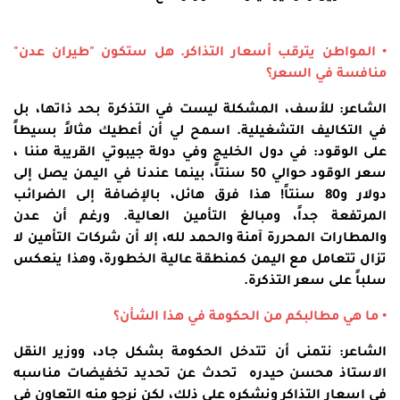
• المواطن يترقب أسعار التذاكر. هل ستكون "طيران عدن"
منافسة في السعر؟
الشاعر: للأسف، المشكلة ليست في التذكرة بحد ذاتها، بل
في التكاليف التشغيلية. اسمح لي أن أعطيك مثالاً بسيطاً
على الوقود: في دول الخليج وفي دولة جيبوتي القريبة مننا ،
سعر الوقود حوالي 50 سنتاً، بينما عندنا في اليمن يصل إلى
دولار و80 سنتاً! هذا فرق هائل، بالإضافة إلى الضرائب
المرتفعة جداً، ومبالغ التأمين العالية. ورغم أن عدن
والمطارات المحررة آمنة والحمد لله، إلا أن شركات التأمين لا
تزال تتعامل مع اليمن كمنطقة عالية الخطورة، وهذا ينعكس
سلباً على سعر التذكرة.
• ما هي مطالبكم من الحكومة في هذا الشأن؟
الشاعر: نتمنى أن تتدخل الحكومة بشكل جاد، ووزير النقل
الاستاذ محسن حيدره تحدث عن تحديد تخفيضات مناسبه
في اسعار التذاكر ونشكره على ذلك، لكن نرجو منه التعاون في