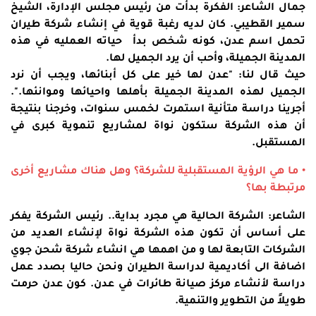
جمال الشاعر: الفكرة بدأت من رئيس مجلس الإدارة، الشيخ
سمير القطيبي. كان لديه رغبة قوية في إنشاء شركة طيران
تحمل اسم عدن، كونه شخص بدأ حياته العمليه في هذه
المدينة الجميلة، وأحب أن يرد الجميل لها.
حيث قال لنا: "عدن لها خير على كل أبنائها، ويجب أن نرد
الجميل لهذه المدينة الجميلة بأهلها واحيائها وموانئها.".
أجرينا دراسة متأنية استمرت لخمس سنوات، وخرجنا بنتيجة
أن هذه الشركة ستكون نواة لمشاريع تنموية كبرى في
المستقبل.
• ما هي الرؤية المستقبلية للشركة؟ وهل هناك مشاريع أخرى
مرتبطة بها؟
الشاعر: الشركة الحالية هي مجرد بداية.. رئيس الشركة يفكر
على أساس أن تكون هذه الشركة نواة لإنشاء العديد من
الشركات التابعة لها و من اهمها هي انشاء شركة شحن جوي
اضافة الى أكاديمية لدراسة الطيران ونحن حاليا بصدد عمل
دراسة لأنشاء مركز صيانة طائرات في عدن. كون عدن حرمت
طويلاً من التطوير والتنمية.