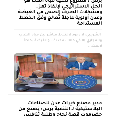
برس": مشروع تحلية مياه المخا هو
الحل الاستراتيجي لإنقاذ تعز..
ومشكلات الصرف الصحي في الغيضة
وعدن أولوية عاجلة تُعالج وفق الخطط
المستدامة
الشرجبي: لا وجود لاختلاط مباشر بين مياه الشرب
والمجاري إلا في حالات محددة.. والغيضة بحاجة
لاست...
مدير مصنع خيرات عدن للصناعات
البلاستيكية لـ التنمية برس: نصنع من
حضرموت قصة نجاح وطنية تُنافس