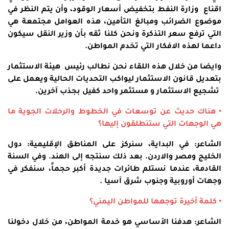
اقناع وزارة النفط بتخفيض أسعار الوقود، وأن يتم النظر في
موضوع الضرائب ومبالغ التأمين، هذه العوامل مجتمعة هي
التي ترفع سعر التذكرة ونحن كلنا ثقه بأن وزير النقل سيكون
داعما لهذه الافكار التي تخدم المواطن.
وايضا من خلال هذه اللقاء نحن نطالب رئيس هيئة الاستثمار
بتعديل قانون الاستثمار ليواكب التحديات الحالية ويعمل على
تشجيع الاستثمار و مستثمر واحد كفيل بجذب آخرين.
• هناك حديث عن توسعات في الخطوط والرحلات الجوية ما
هي الوجهات التي ستنطلقون إليها؟
الشاعر: في البداية، سنركز على المناطق الإقليمية: دول
الخليج ومصر والاردن. بعد ذلك سنتجه إلى الهند. وفي السنة
القادمة، عندما نستلم طائرات جديدة أكبر حجماً، سنفكر في
وجهات أوروبية وجنوب شرق آسيا .
• كلمة أخيرة توجهها للمواطن اليمني؟
الشاعر: هدفنا الأساسي هو خدمة المواطن، من خلال دخولنا